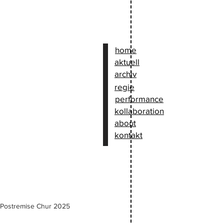
home
aktuell
archiv
regie
performance
kollaboration
about
kontakt
11. Postremise Chur 2025