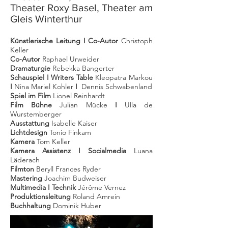
Theater Roxy Basel, Theater am
Gleis Winterthur
Künstlerische Leitung I Co-Autor
Christoph
Keller
Co-Autor
Raphael Urweider
Dramaturgie
Rebekka Bangerter
Schauspiel I Writers Table
Kleopatra Markou
I
Nina Mariel Kohler
I
Dennis Schwabenland
Spiel im Film
Lionel Reinhardt
Film Bühne
Julian Mücke
I
Ulla de
Wurstemberger
Ausstattung
Isabelle Kaiser
Lichtdesign
Tonio Finkam
Kamera
Tom Keller
Kamera Assistenz I Socialmedia
Luana
Läderach
Filmton
Beryll Frances Ryder
Mastering
Joachim Budweiser
Multimedia I Technik
Jérôme Vernez
Produktionsleitung
Roland Amrein
Buchhaltung
Dominik Huber