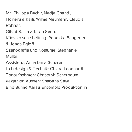
Mit: Philippe Béchir, Nadja Chahdi,
Hortensia Karli, Wilma Neumann, Claudia
Rohner,
Gihad Salim & Lilian Senn.
Künstlerische Leitung: Rebekka Bangerter
& Jonas Egloff.
Szenografie und Kostüme: Stephanie
Müller.
Assistenz: Anna Lena Scherer.
Lichtdesign & Technik: Chiara Leonhardt.
Tonaufnahmen: Christoph Scherbaum.
Auge von Aussen: Shabana Saya.
Eine Bühne Aarau Ensemble Produktion in
Kooperation mit: Caritas Aargau,
Römisch-Katholische Kirche im Aargau &
Pro Senectute Aargau.